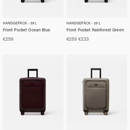
HANDGEPÄCK - 39 L
HANDGEPÄCK - 39 L
Front Pocket Ocean Blue
Front Pocket Rainforest Green
Ursprünglicher
Aktueller
€
259
€
259
€
233
Preis
Preis
war:
ist:
€259
€233.00.