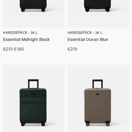
HANDGEPÄCK - 36 L
HANDGEPÄCK - 36 L
Essential Midnight Black
Essential Ocean Blue
Ursprünglicher
Aktueller
€
219
€
186
€
219
Preis
Preis
war:
ist:
€219
€186.00.