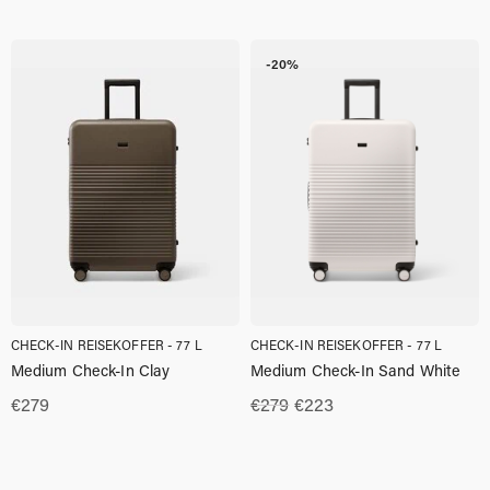
Preis
Preis
war:
ist:
€279
€237.00.
-20%
CHECK-IN REISEKOFFER - 77 L
CHECK-IN REISEKOFFER - 77 L
Medium Check-In Clay
Medium Check-In Sand White
Ursprünglicher
Aktueller
€
279
€
279
€
223
Preis
Preis
war:
ist:
€279
€223.00.