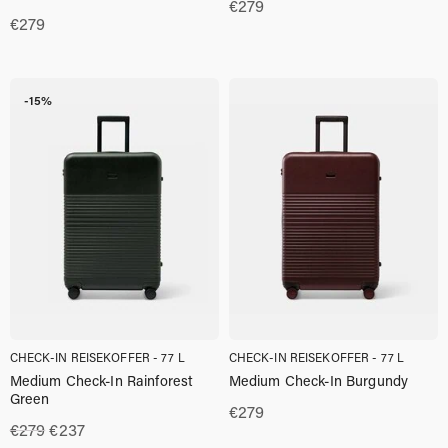
€
279
€
279
-15%
CHECK-IN REISEKOFFER - 77 L
CHECK-IN REISEKOFFER - 77 L
Medium Check-In Rainforest
Medium Check-In Burgundy
Green
€
279
Ursprünglicher
Aktueller
€
279
€
237