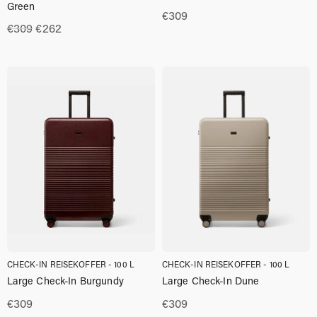
Green
€
309
Ursprünglicher
Aktueller
€
309
€
262
Preis
Preis
war:
ist:
€309
€262.00.
CHECK-IN REISEKOFFER - 100 L
CHECK-IN REISEKOFFER - 100 L
Large Check-In Burgundy
Large Check-In Dune
€
309
€
309