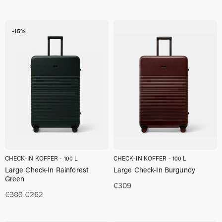
-15%
CHECK-IN KOFFER - 100 L
CHECK-IN KOFFER - 100 L
Large Check-In Rainforest
Large Check-In Burgundy
Green
€
309
Oorspronkelijke
Huidige
€
309
€
262
prijs
prijs
was:
is: