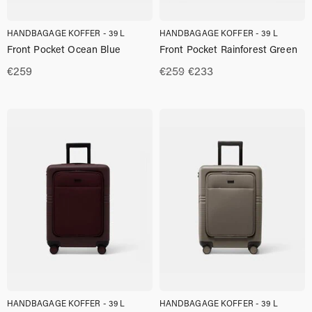
HANDBAGAGE KOFFER - 39 L
HANDBAGAGE KOFFER - 39 L
Front Pocket Ocean Blue
Front Pocket Rainforest Green
Oorspronkelijke
Huidige
€
259
€
259
€
233
prijs
prijs
was:
is:
€259.00.
€233.00.
HANDBAGAGE KOFFER - 39 L
HANDBAGAGE KOFFER - 39 L