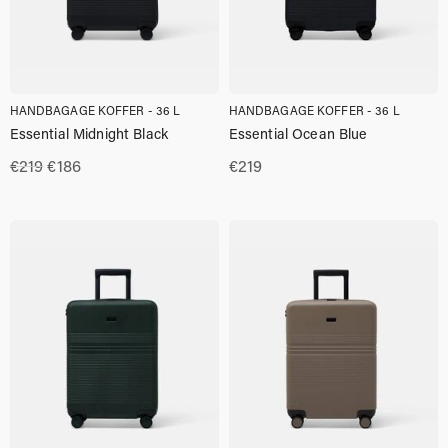
HANDBAGAGE KOFFER - 36 L
HANDBAGAGE KOFFER - 36 L
Essential Midnight Black
Essential Ocean Blue
Oorspronkelijke
Huidige
€
219
€
186
€
219
prijs
prijs
was:
is:
€219.00.
€186.00.