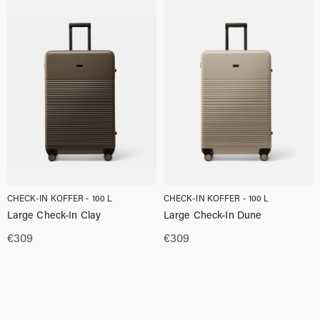
€309.00.
€262.00.
CHECK-IN KOFFER - 100 L
CHECK-IN KOFFER - 100 L
Large Check-In Clay
Large Check-In Dune
€
309
€
309