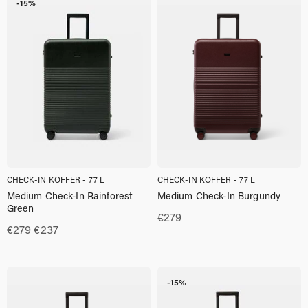
-15%
CHECK-IN KOFFER - 77 L
CHECK-IN KOFFER - 77 L
Medium Check-In Rainforest
Medium Check-In Burgundy
Green
€
279
Oorspronkelijke
Huidige
€
279
€
237
prijs
prijs
was:
is:
€279.00.
€237.00.
-15%