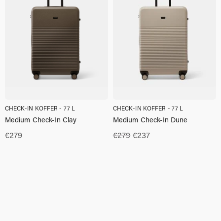
CHECK-IN KOFFER - 77 L
CHECK-IN KOFFER - 77 L
Medium Check-In Clay
Medium Check-In Dune
Oorspronkelijke
Huidige
€
279
€
279
€
237
prijs
prijs
was:
is:
€279.00.
€237.00.