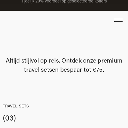
Meer dan 150.000 reizigers & beoordeeld met een 4.9
Altijd stijlvol op reis. Ontdek onze premium
travel sets
en bespaar tot
€
75
.
TRAVEL SETS
(03)